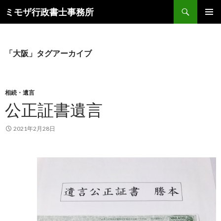
ミモザ行政書士事務所
コ
メインメ
ン
ニュー
テ
ン
「大阪」タグアーカイブ
ツ
へ
ス
キ
相続・遺言
ッ
公正証書遺言
プ
2021年2月28日