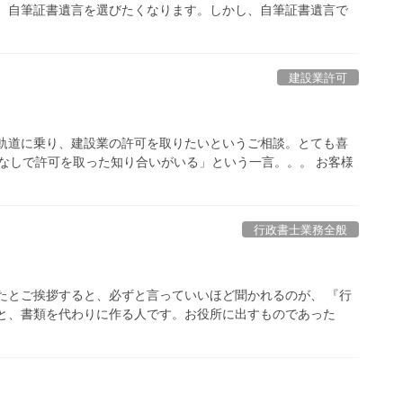
と、自筆証書遺言を選びたくなります。しかし、自筆証書遺言で
建設業許可
が軌道に乗り、建設業の許可を取りたいというご相談。とても喜
○なしで許可を取った知り合いがいる」という一言。。。 お客様
行政書士業務全般
たとご挨拶すると、必ずと言っていいほど聞かれるのが、 『行
うと、書類を代わりに作る人です。お役所に出すものであった