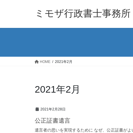
コ
ナ
ン
ビ
ミモザ行政書士事務所
テ
ゲ
ン
ー
ツ
シ
へ
ョ
ス
ン
キ
に
ッ
移
HOME
2021年2月
プ
動
2021年2月
2021年2月28日
公正証書遺言
遺言者の思いを実現するために なぜ、公正証書が