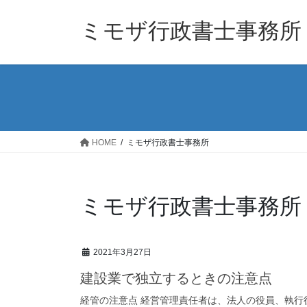
コ
ナ
ン
ビ
ミモザ行政書士事務所
テ
ゲ
ン
ー
ツ
シ
へ
ョ
ス
ン
キ
に
ッ
移
HOME
ミモザ行政書士事務所
プ
動
ミモザ行政書士事務所
2021年3月27日
建設業で独立するときの注意点
経管の注意点 経営管理責任者は、法人の役員、執