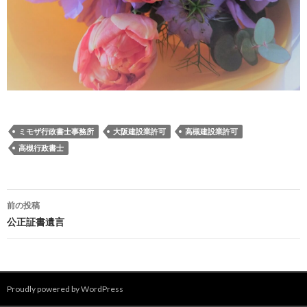
ミモザ行政書士事務所
大阪建設業許可
高槻建設業許可
高槻行政書士
投
前の投稿
稿
公正証書遺言
ナ
ビ
Proudly powered by WordPress
ゲ