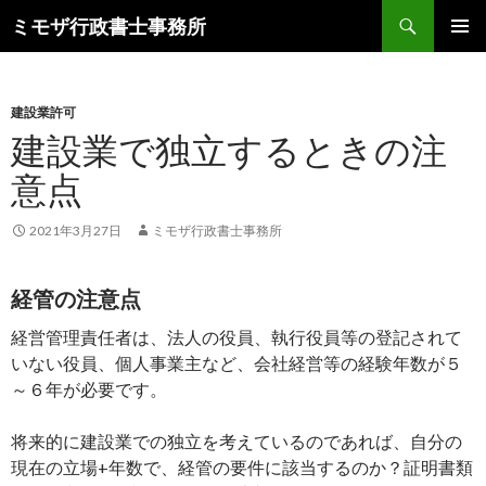
ミモザ行政書士事務所
コ
メインメ
ン
ニュー
テ
ン
建設業許可
ツ
建設業で独立するときの注
へ
意点
ス
キ
ッ
2021年3月27日
ミモザ行政書士事務所
プ
経管の注意点
経営管理責任者は、法人の役員、執行役員等の登記されて
いない役員、個人事業主など、会社経営等の経験年数が５
～６年が必要です。
将来的に建設業での独立を考えているのであれば、自分の
現在の立場+年数で、経管の要件に該当するのか？証明書類